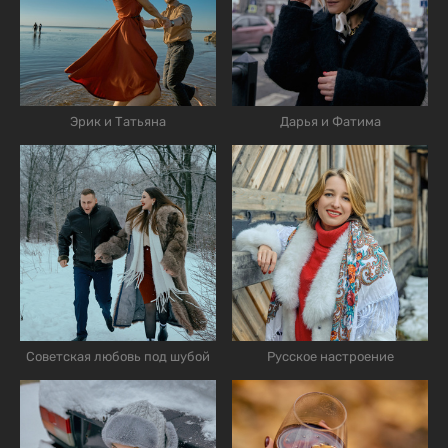
Эрик и Татьяна
Дарья и Фатима
Советская любовь под шубой
Русское настроение