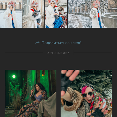
Поделиться ссылкой
АРТ-СЪЕМКА