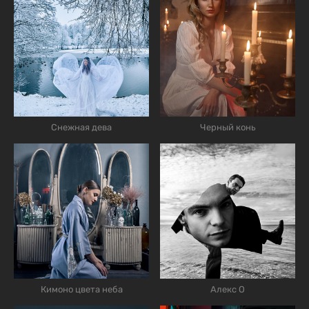
Снежная дева
Черный конь
Кимоно цвета неба
Алекс О