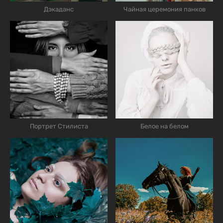
Дэкаданс
Чайная церемония панков
Портрет Стилиста
Белое на белом