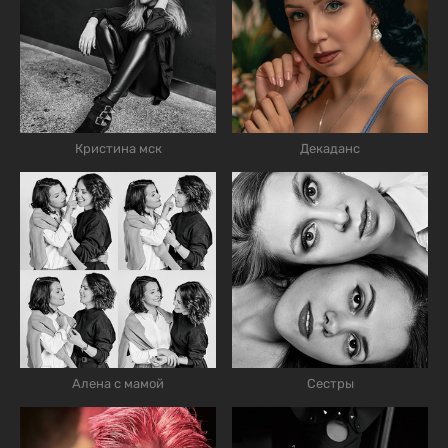
Кристина мск
Декаданс
Алена с мамой
Сестры