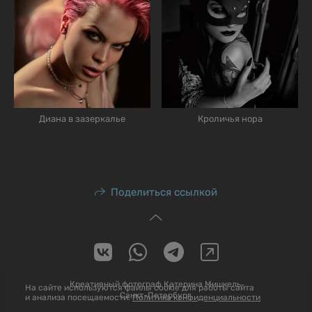
Диана в зазеркалье
Кроличья нора
Поделиться ссылкой
Креативный фотограф Катерина Мишкель.
На сайте используются файлы cookie для работы сайта
Санкт-Петербург.
и анализа посещаемости.
Политика конфиденциальности