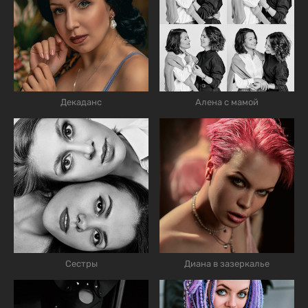
Декаданс
Алена с мамой
Сестры
Диана в зазеркалье