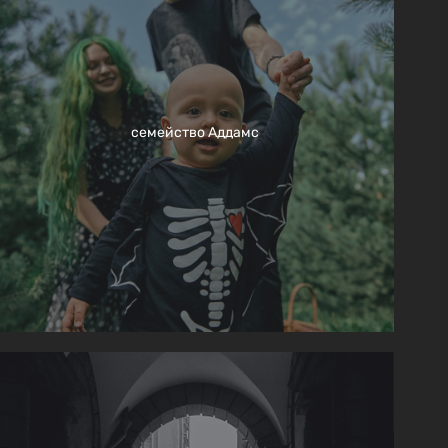
семейство Аддамс