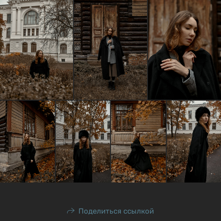
Поделиться ссылкой