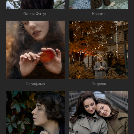
Олеся Фатун
Ксения
Серафима
Пиджак