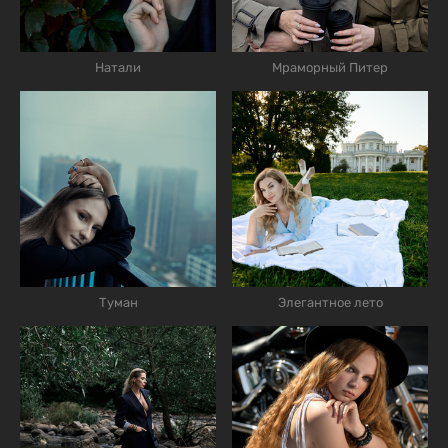
Натали
Мраморный Питер
Туман
Элегантное лето